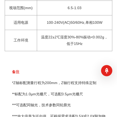
视场范围(mm)
6.5-1.03
适用电源
100-240V(AC)50/60Hz,单相100W
温度22±2℃湿度30%-80%振动<0.002g，
工作环境
低于15Hz
备注
*Z轴标配测量行程为200mm，Z轴行程支持特殊定制
**标配为1.0µm光栅尺，可选配0.5µm光栅尺
***可选配同轴光，技术参数同轮廓光
****放大倍率为近似值，可根据需求选配0.5X或2.0X附加物