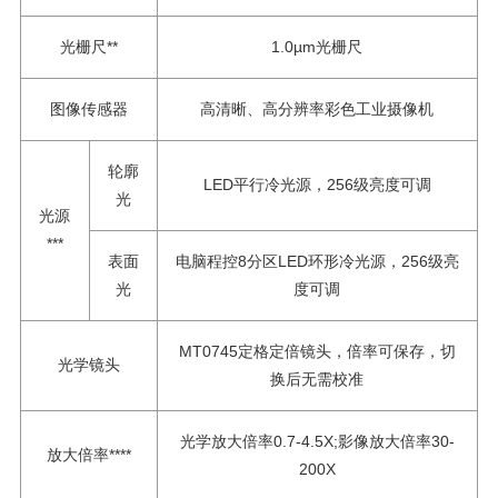
光栅尺**
1.0µm光栅尺
图像传感器
高清晰、高分辨率彩色工业摄像机
轮廓
LED平行冷光源，256级亮度可调
光
光源
***
表面
电脑程控8分区LED环形冷光源，256级亮
光
度可调
MT0745定格定倍镜头，倍率可保存，切
光学镜头
换后无需校准
光学放大倍率0.7-4.5X;影像放大倍率30-
放大倍率****
200X