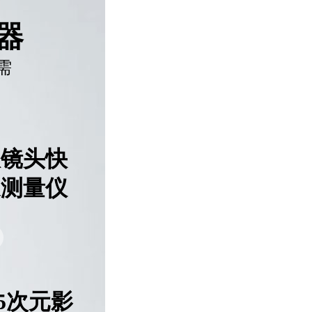
器
需
双镜头快
速测量仪
.5次元影