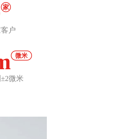
0
家
家客户
m
微米
±2微米