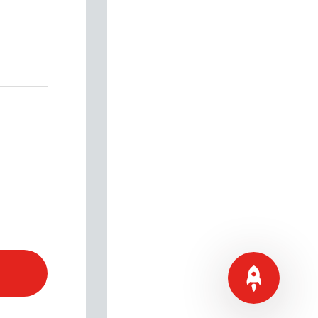
手动影像测量仪F
仪器型号/ 仪器参数：FH20
测量行程(mm)：200X100X
外形尺寸(mm)：640x530x
仪器重量(kg) ：160
承载重量(kg)：30