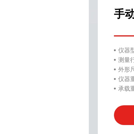
20
手动
仪器型
测量行程
外形尺寸
仪器重量
承载重
+