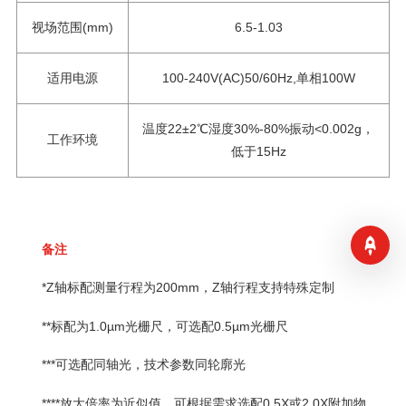
视场范围(mm)
6.5-1.03
适用电源
100-240V(AC)50/60Hz,单相100W
温度22±2℃湿度30%-80%振动<0.002g，
工作环境
低于15Hz
备注
*Z轴标配测量行程为200mm，Z轴行程支持特殊定制
**标配为1.0µm光栅尺，可选配0.5µm光栅尺
***可选配同轴光，技术参数同轮廓光
****放大倍率为近似值，可根据需求选配0.5X或2.0X附加物