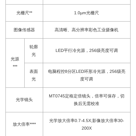
光栅尺**
1.0µm光栅尺
图像传感器
高清晰、高分辨率彩色工业摄像机
轮廓
LED平行冷光源，256级亮度可调
光
光源
***
表面
电脑程控8分区LED环形冷光源，256级亮
光
度可调
MT0745定格定倍镜头，倍率可保存，切
光学镜头
换后无需校准
光学放大倍率0.7-4.5X;影像放大倍率30-
放大倍率****
200X